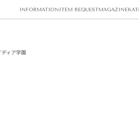
INFORMATION
ITEM REQUEST
MAGAZINE
KAT
イディア学園