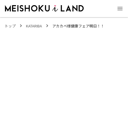
MEISHOKU i LAND - 明色化粧品公式ファンコミュニティサイト
トップ
KATARIBA
アカカベ様健康フェア明日！！