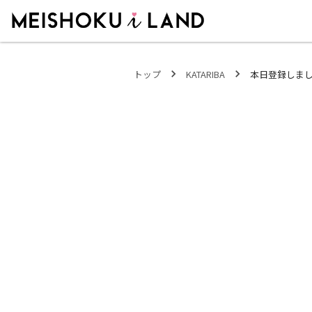
MEISHOKU i LAND - 明色化粧品公式ファンコミュニティサイト
トップ
KATARIBA
本日登録しま